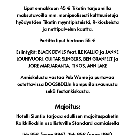
Liput ennakkoon 45 € Tiketin tarjoamilla
maksutavoilla mm. monipuolisesti kulttuurietuja
hyödyntäen Tiketin myyntipisteistä, R-kioskeista
ja nettipalvelun kautta.
Portilta liput hintaan 55 €
Esiintyjät: BLACK DEVILS feat. ILE KALLIO ja JANNE
LOUHIVUORI, GUITAR SLINGERS, BEN GRANFELT ja
JORE MARJARANTA, TINOS, ANN LAKE
Anniskelusta vastaa Pub Wame ja purtavaa
ostettavissa DOGS&DELIn hampurilaisvaunusta
sekä festarikiskasta.
Majoitus:
Hotelli Siuntio tarjoaa edullisen majoituspaketin
KalkkiRockiin osallistuville Standard aamiaisella
1hh 85€ (norm 99€),
2hh 95€ (norm 119€).