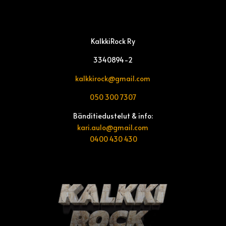
KalkkiRock Ry
3340894-2
kalkkirock@gmail.com
050 300 7307
Bänditiedustelut & info:
kari.aulo@gmail.com
0400 430 430